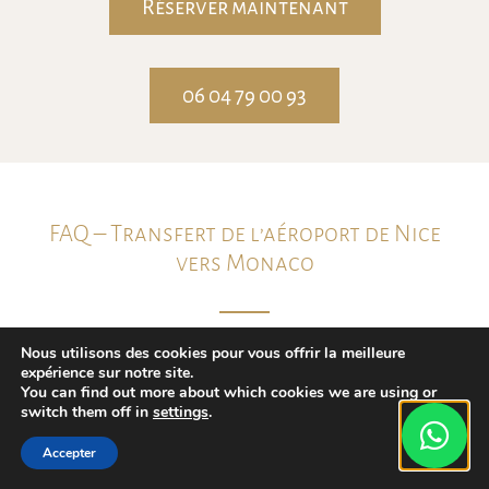
Réserver maintenant
06 04 79 00 93
FAQ – Transfert de l’aéroport de Nice
vers Monaco
Nous utilisons des cookies pour vous offrir la meilleure
expérience sur notre site.
Combien de temps dure le transfert
You can find out more about which cookies we are using or
Nice → Monaco ?
switch them off in
settings
.
Accepter
Le trajet dure en moyenne entre 35 et 45