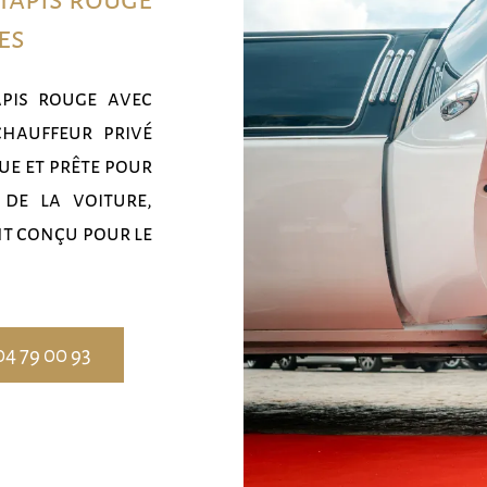
es
apis rouge avec
chauffeur privé
ue et prête pour
 de la voiture,
t conçu pour le
04 79 00 93