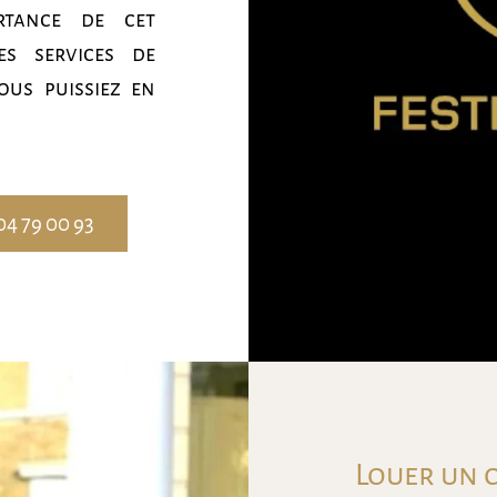
rtance de cet
es services de
us puissiez en
04 79 00 93
Louer un c