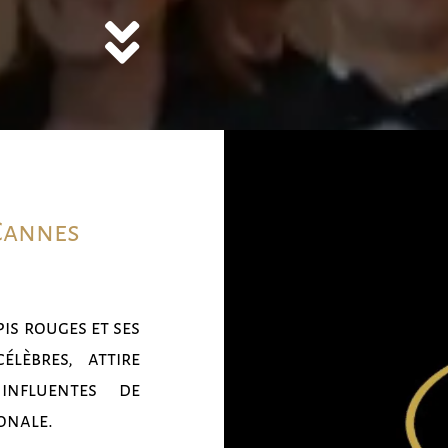
 Cannes
is rouges et ses
lèbres, attire
influentes de
onale.