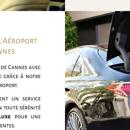
l'Aéroport
annes
 de Cannes avec
e grâce à notre
roport.
ent un service
n toute sérénité
luxe
pour une
entes.