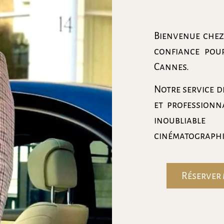
Bienvenue che
confiance pou
Cannes.
Notre service d
et professionn
inoubliabl
cinématographi
Réserver