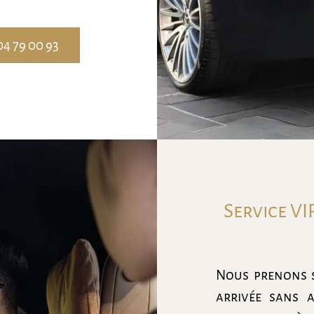
04 79 00 93
Service VI
Nous prenons s
arrivée sans a