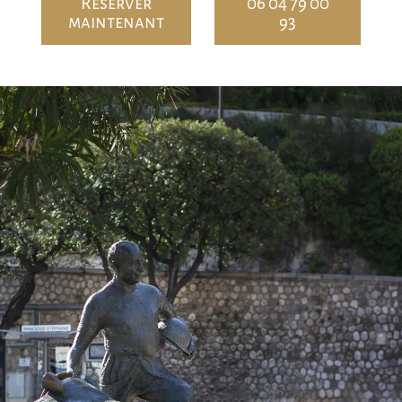
Réserver
06 04 79 00
maintenant
93